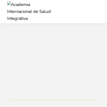
Saltar
Saltar
a
al
la
contenido
Academia
navegación
principal
AISI
Internacional
principal
de
Salud
Integrativa