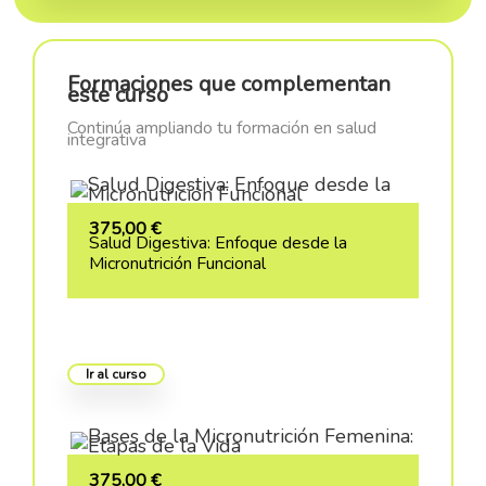
Formaciones que complementan
este curso
Continúa ampliando tu formación en salud
integrativa
375,00
€
Salud Digestiva: Enfoque desde la
Micronutrición Funcional
Ir al curso
375,00
€