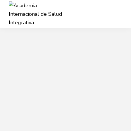
Saltar
Saltar
a
al
la
contenido
Academia
navegación
principal
AISI
Internacional
principal
de
Salud
Integrativa