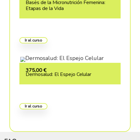
Bases de la Micronutrición Femenina:
Etapas de la Vida
Ir al curso
375,00
€
Dermosalud: El Espejo Celular
Ir al curso