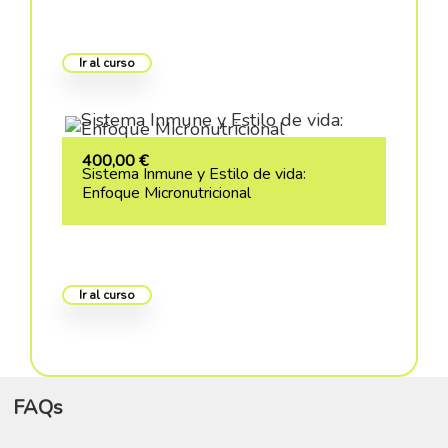
Ir al curso
400,00
€
Sistema Inmune y Estilo de vida:
Enfoque Micronutricional
Ir al curso
FAQs