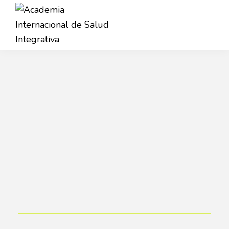
Saltar
Saltar
a
al
la
contenido
Academia
navegación
principal
AISI
Internacional
principal
de
Salud
Integrativa