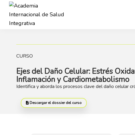
Saltar
Saltar
a
al
la
contenido
Academia
navegación
principal
AISI
Internacional
principal
de
Salud
Integrativa
CURSO
Ejes del Daño Celular: Estrés Oxida
Inflamación y Cardiometabolismo
Identifica y aborda los procesos clave del daño celular cr
Descargar el dossier del curso