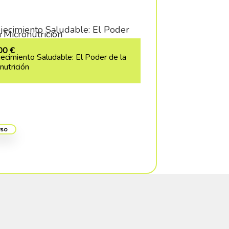
,00
€
ecimiento Saludable: El Poder de la
nutrición
urso