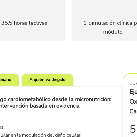
35,5 horas lectivas
1 Simulación clínica 
módulo
emario
A quién va dirigido
CU
Ej
esgo cardiometabólico desde la micronutrición:
Ox
intervención basada en evidencia.
Ca
5
os.
lular en la modulación del daño celular.