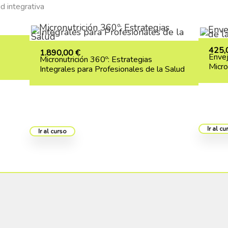
d integrativa
425
1.890,00
€
Envej
Micronutrición 360º: Estrategias
Micro
Integrales para Profesionales de la Salud
Ir al c
Ir al curso