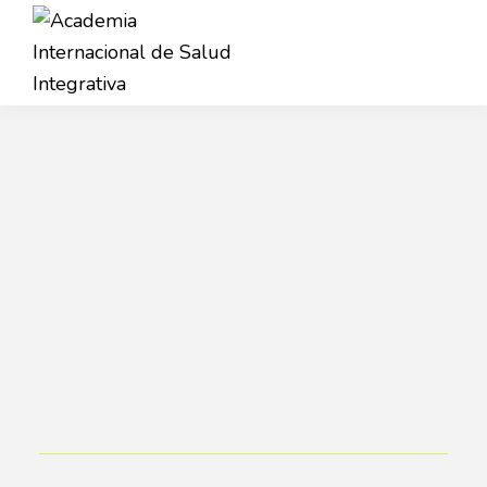
Saltar
Saltar
a
al
la
contenido
Academia
navegación
principal
AISI
Internacional
principal
de
Salud
Integrativa