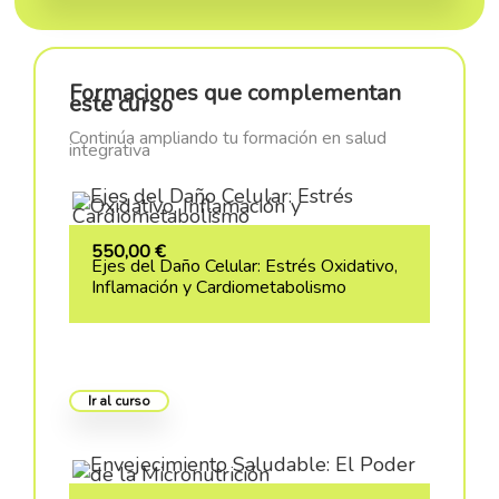
Formaciones que complementan
este curso
Continúa ampliando tu formación en salud
integrativa
550,00
€
Ejes del Daño Celular: Estrés Oxidativo,
Inflamación y Cardiometabolismo
Ir al curso