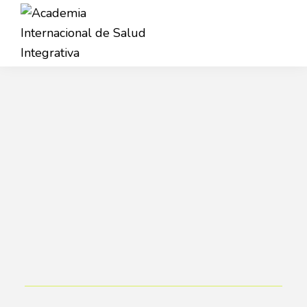
Saltar
Saltar
a
al
la
contenido
Academia
navegación
principal
AISI
Internacional
principal
de
Salud
Integrativa