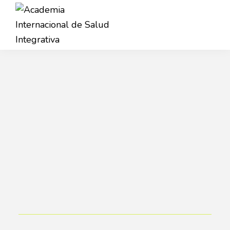
Saltar
Saltar
a
al
la
contenido
Academia
navegación
principal
AISI
Internacional
principal
de
Salud
Integrativa